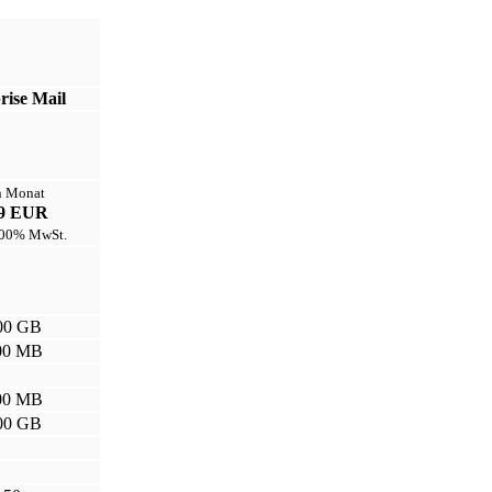
rise Mail
n Monat
99 EUR
9,00% MwSt.
00 GB
00 MB
00 MB
00 GB