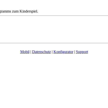
ogramms zum Kinderspiel.
Mobil
|
Datenschutz
|
Konfigurator
|
Support